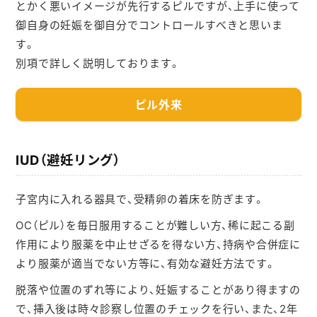
とかく悪いイメージが先行するピルですが、上手に使って
よくあるご質問
御自身の妊娠を御自分でコントロールすべきと思いま
す。
アクセスマップ
別項で詳しく説明しております。
お問い合わせ
ピル外来
採用情報
IUD（避妊リング）
子宮内に入れる器具で、受精卵の着床を防ぎます。
OC（ピル）を毎日服用することが難しい方、稀に起こる副
作用により服薬を中止せざるを得ない方、持病や合併症に
より服薬が適当でない方等に、有効な避妊方法です。
脱落や位置のずれ等により、妊娠することがあり得ますの
で、挿入後は時々診察し位置のチェックを行い、また、2年