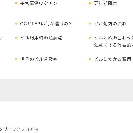
子宮頸癌ワクチン
更年期障害
OCとLEPは
何が違うの？
ピル処方の流れ
）
ピル服用時の
注意点
ピルと飲み合わせ
注意をする
代表的
世界のピル普及率
ピルにかかる費用
北クリニックフロア内