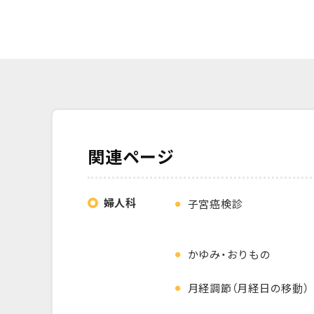
関連ページ
婦人科
子宮癌検診
かゆみ・おりもの
月経調節
（月経日の移動）